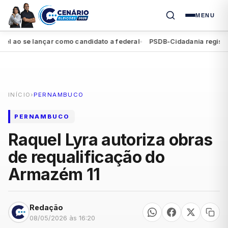
MENU
o se lançar como candidato a federal
PSDB-Cidadania registra seg
●
INÍCIO
›
PERNAMBUCO
PERNAMBUCO
Raquel Lyra autoriza obras
de requalificação do
Armazém 11
Redação
08/05/2026 às 16:20