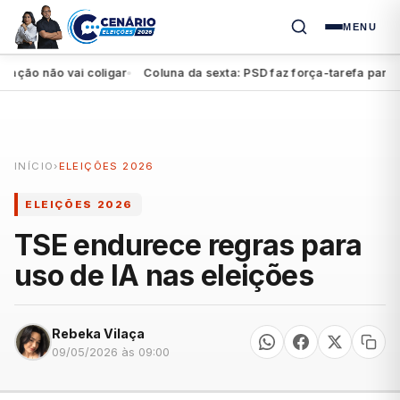
MENU
o não vai coligar
Coluna da sexta: PSD faz força-tarefa para impu
●
INÍCIO
›
ELEIÇÕES 2026
ELEIÇÕES 2026
TSE endurece regras para
uso de IA nas eleições
Rebeka Vilaça
09/05/2026 às 09:00