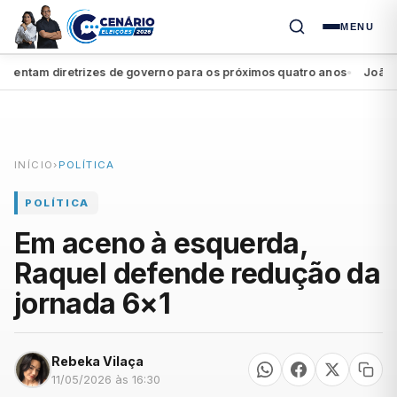
MENU
ntam diretrizes de governo para os próximos quatro anos
João Camp
●
INÍCIO
›
POLÍTICA
POLÍTICA
Em aceno à esquerda,
Raquel defende redução da
jornada 6×1
Rebeka Vilaça
11/05/2026 às 16:30