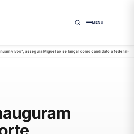
MENU
vos”, assegura Miguel ao se lançar como candidato a federal
PSDB-Ci
●
inauguram
orte