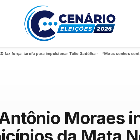
orça-tarefa para impulsionar Túlio Gadêlha
“Meus sonhos continuam vi
●
 Antônio Moraes 
cípios da Mata N