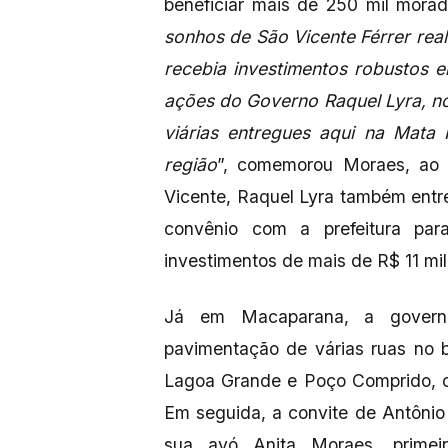
beneficiar mais de 250 mil morad
sonhos de São Vicente Férrer rea
recebia investimentos robustos 
ações do Governo Raquel Lyra, no
viárias entregues aqui na Mata 
região
”, comemorou Moraes, ao 
Vicente, Raquel Lyra também entr
convênio com a prefeitura pa
investimentos de mais de R$ 11 mi
Já em Macaparana, a governa
pavimentação de várias ruas no b
Lagoa Grande e Poço Comprido, 
Em seguida, a convite de Antôni
sua avó Anita Moraes, primei