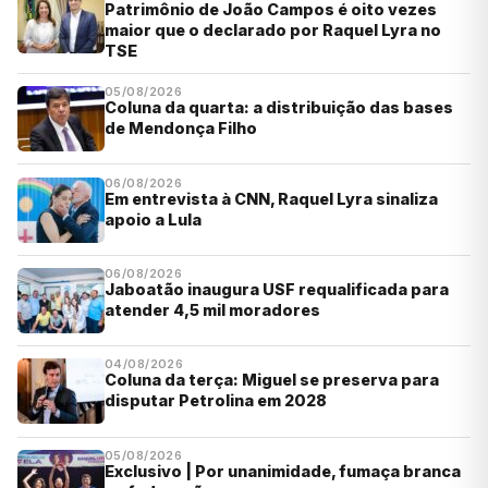
Patrimônio de João Campos é oito vezes
maior que o declarado por Raquel Lyra no
TSE
05/08/2026
Coluna da quarta: a distribuição das bases
de Mendonça Filho
06/08/2026
Em entrevista à CNN, Raquel Lyra sinaliza
apoio a Lula
06/08/2026
Jaboatão inaugura USF requalificada para
atender 4,5 mil moradores
04/08/2026
Coluna da terça: Miguel se preserva para
disputar Petrolina em 2028
05/08/2026
Exclusivo | Por unanimidade, fumaça branca