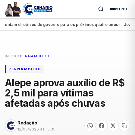
MENU
ntam diretrizes de governo para os próximos quatro anos
João Camp
●
INÍCIO
›
PERNAMBUCO
PERNAMBUCO
Alepe aprova auxílio de R$
2,5 mil para vítimas
afetadas após chuvas
Redação
12/05/2026 às 15:35