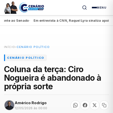
MENU
te ao Senado
Em entrevista à CNN, Raquel Lyra sinaliza apoio a Lul
●
INÍCIO
›
CENÁRIO POLÍTICO
CENÁRIO POLÍTICO
Coluna da terça: Ciro
Nogueira é abandonado à
própria sorte
Américo Rodrigo
12/05/2026 às 00:00