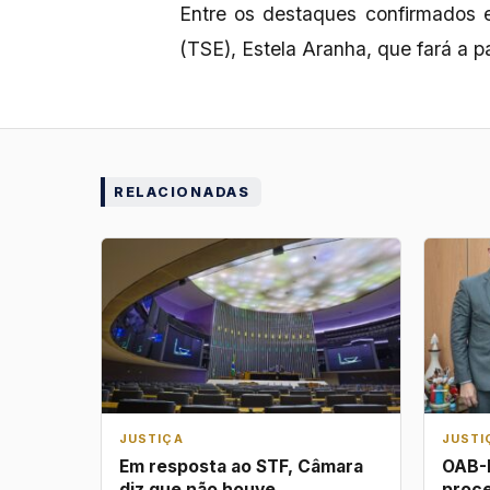
Entre os destaques confirmados es
(TSE), Estela Aranha, que fará a p
RELACIONADAS
JUSTIÇA
JUSTI
Em resposta ao STF, Câmara
OAB-P
diz que não houve
proce