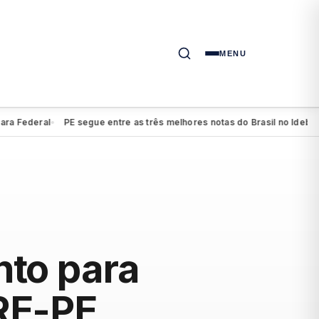
MENU
deral
PE segue entre as três melhores notas do Brasil no Ideb do ens
●
to para
RE-PE