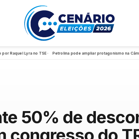
aquel Lyra no TSE
Petrolina pode ampliar protagonismo na Câmara Fe
●
te 50% de descon
 congresso do T