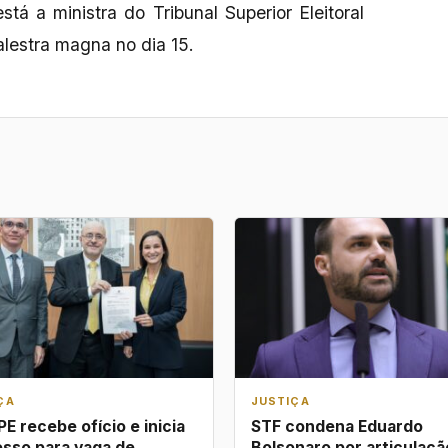
tá a ministra do Tribunal Superior Eleitoral
alestra magna no dia 15.
ÇA
JUSTIÇA
E recebe ofício e inicia
STF condena Eduardo
sso para vaga de
Bolsonaro por articulaçã