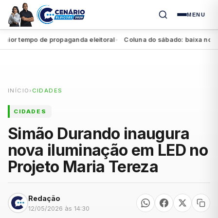
MENU
 tempo de propaganda eleitoral
Coluna do sábado: baixa no Agres
●
INÍCIO
›
CIDADES
CIDADES
Simão Durando inaugura
nova iluminação em LED no
Projeto Maria Tereza
Redação
12/05/2026 às 14:30