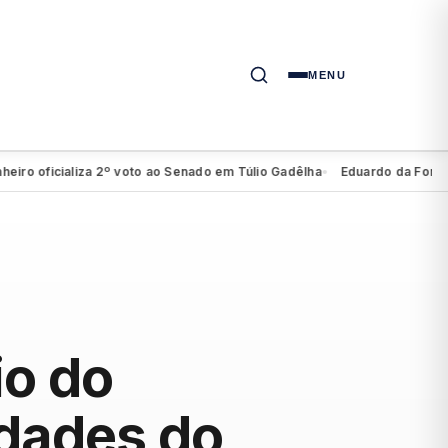
MENU
oficializa 2º voto ao Senado em Túlio Gadêlha
Eduardo da Fonte evita 
●
io do
idades do