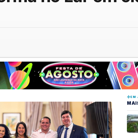
EM 
MAI