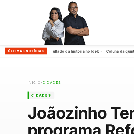
ife alcança melhor resultado da história no Ideb
Coluna da quinta: Du
ÚLTIMAS NOTÍCIAS
●
INÍCIO
›
CIDADES
CIDADES
Joãozinho Tenó
programa Ref