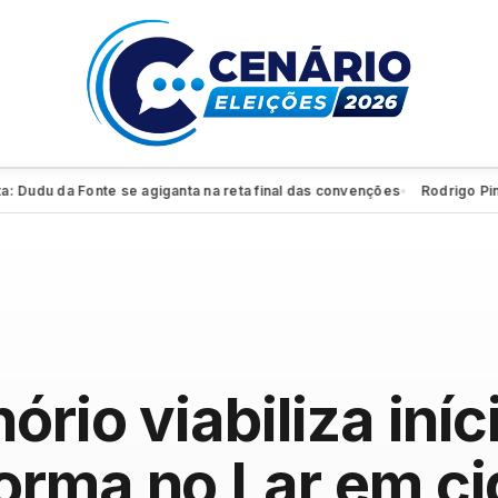
du da Fonte se agiganta na reta final das convenções
Rodrigo Pinheiro 
●
rio viabiliza iníc
orma no Lar em c