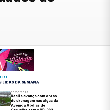
ALTA
S LIDAS DA SEMANA
30/07/2026
Recife avança com obras
de drenagem nas alças da
Avenida Abdias de
Carvalho com a BR-232