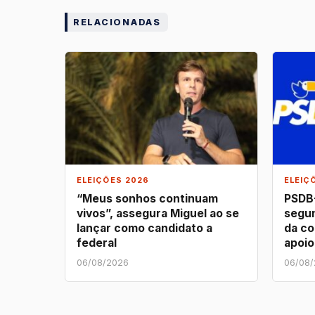
RELACIONADAS
ELEIÇÕES 2026
ELEIÇ
“Meus sonhos continuam
PSDB-
vivos”, assegura Miguel ao se
segun
lançar como candidato a
da co
federal
apoio
06/08/2026
06/08