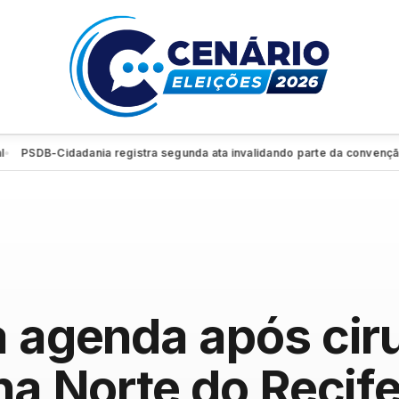
DB-Cidadania registra segunda ata invalidando parte da convenção e ret
a agenda após cir
na Norte do Recif