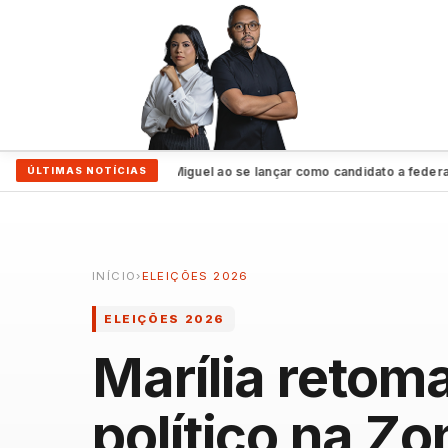
am vivos”, assegura Miguel ao se lançar como candidato a federal
PS
ÚLTIMAS NOTÍCIAS
●
INÍCIO
›
ELEIÇÕES 2026
ELEIÇÕES 2026
Marília retom
político na Zo