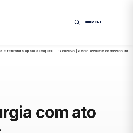
MENU
irando apoio a Raquel
Exclusivo | Aécio assume comissão intervento
●
urgia com ato
e