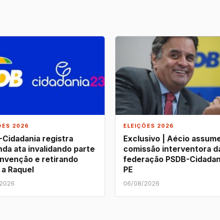
ÕES 2026
ELEIÇÕES 2026
Cidadania registra
Exclusivo | Aécio assum
da ata invalidando parte
comissão interventora d
nvenção e retirando
federação PSDB-Cidadan
 a Raquel
PE
/2026
06/08/2026