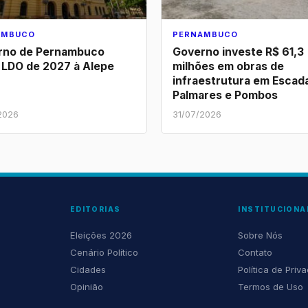
AMBUCO
PERNAMBUCO
rno de Pernambuco
Governo investe R$ 61,3
 LDO de 2027 à Alepe
milhões em obras de
infraestrutura em Escad
Palmares e Pombos
2026
31/07/2026
EDITORIAS
INSTITUCIONA
Eleições 2026
Sobre Nós
Cenário Político
Contato
Cidades
Política de Priv
Opinião
Termos de Uso