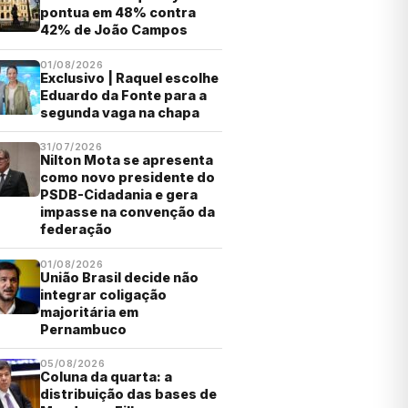
pontua em 48% contra
42% de João Campos
01/08/2026
Exclusivo | Raquel escolhe
Eduardo da Fonte para a
segunda vaga na chapa
31/07/2026
Nilton Mota se apresenta
como novo presidente do
PSDB-Cidadania e gera
impasse na convenção da
federação
01/08/2026
União Brasil decide não
integrar coligação
majoritária em
Pernambuco
05/08/2026
Coluna da quarta: a
distribuição das bases de