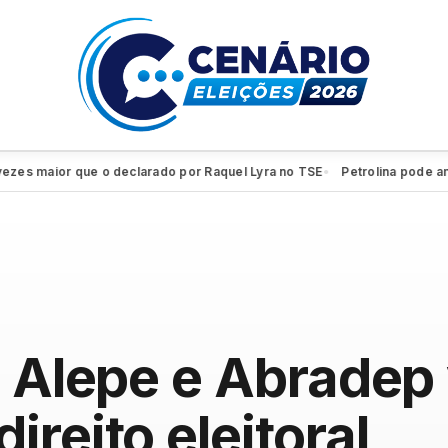
aior que o declarado por Raquel Lyra no TSE
Petrolina pode ampliar
●
e Alepe e Abradep 
reito eleitoral