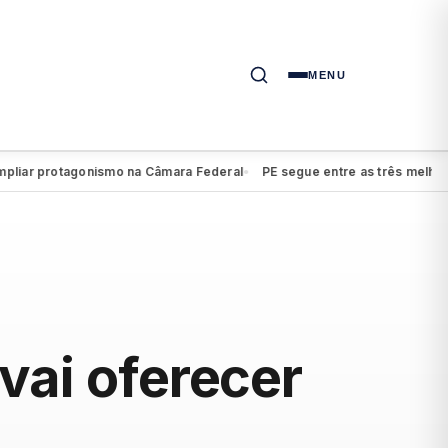
MENU
 protagonismo na Câmara Federal
PE segue entre as três melhores not
●
vai oferecer