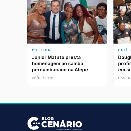
POLÍTICA
POLÍT
Junior Matuto presta
Dougl
homenagem ao samba
profi
pernambucano na Alepe
em s
06/08/2026
06/08