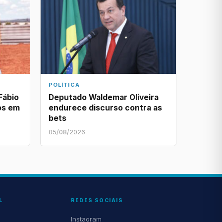
POLÍTICA
Fábio
Deputado Waldemar Oliveira
os em
endurece discurso contra as
bets
05/08/2026
L
REDES SOCIAIS
Instagram