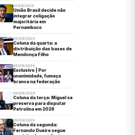
01/08/2026
União Brasil decide não
integrar coligação
majoritária em
Pernambuco
05/08/2026
Coluna da quarta: a
distribuição das bases de
Mendonça Filho
05/08/2026
Exclusivo | Por
unanimidade, fumaça
branca na federação
04/08/2026
Coluna da terça: Miguel se
preserva para disputar
Petrolina em 2028
03/08/2026
Coluna da segunda:
Fernando Dueire segue