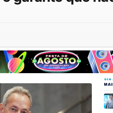
EM 
MAI