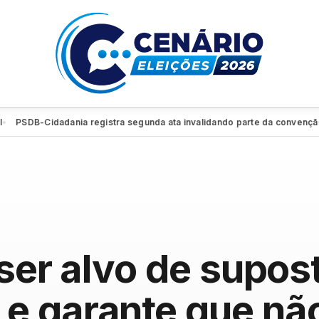
B-Cidadania registra segunda ata invalidando parte da convenção e reti
 ser alvo de supos
e garante que não