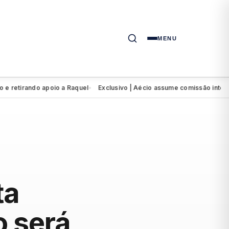
MENU
rando apoio a Raquel
Exclusivo | Aécio assume comissão interventor
●
ta
 será