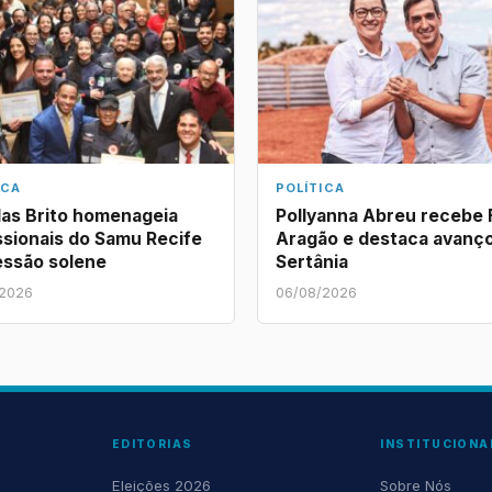
ICA
POLÍTICA
as Brito homenageia
Pollyanna Abreu recebe 
ssionais do Samu Recife
Aragão e destaca avanç
essão solene
Sertânia
/2026
06/08/2026
EDITORIAS
INSTITUCIONA
Eleições 2026
Sobre Nós