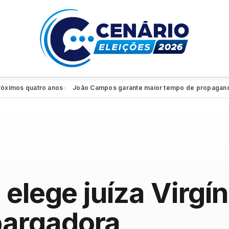
os quatro anos
João Campos garante maior tempo de propaganda elei
●
 elege juíza Virgí
argadora