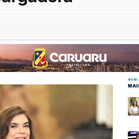
EM 
MAI