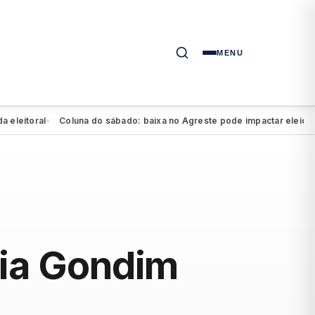
MENU
toral
Coluna do sábado: baixa no Agreste pode impactar eleição de Ma
●
nia Gondim