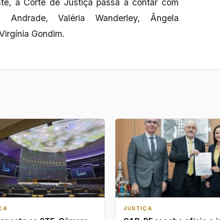
e, a Corte de Justiça passa a contar com
y Andrade, Valéria Wanderley, Ângela
 Virgínia Gondim.
ÇA
JUSTIÇA