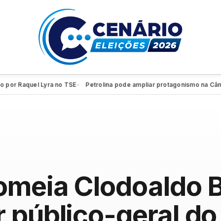
Raquel Lyra no TSE
Petrolina pode ampliar protagonismo na Câmara F
●
omeia Clodoaldo 
 público-geral do