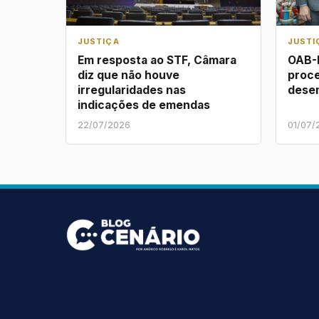
JUSTIÇA
JUSTI
Em resposta ao STF, Câmara
OAB-P
diz que não houve
proce
irregularidades nas
dese
indicações de emendas
22/07/2026
01/07/