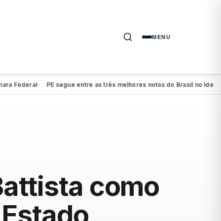
MENU
ederal
PE segue entre as três melhores notas do Brasil no Ideb do en
●
Battista como
 Estado