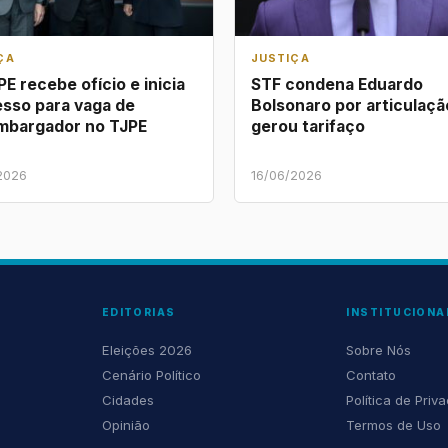
ÇA
JUSTIÇA
E recebe ofício e inicia
STF condena Eduardo
sso para vaga de
Bolsonaro por articulaçã
mbargador no TJPE
gerou tarifaço
2026
16/06/2026
EDITORIAS
INSTITUCIONA
Eleições 2026
Sobre Nós
Cenário Político
Contato
Cidades
Política de Priv
Opinião
Termos de Uso