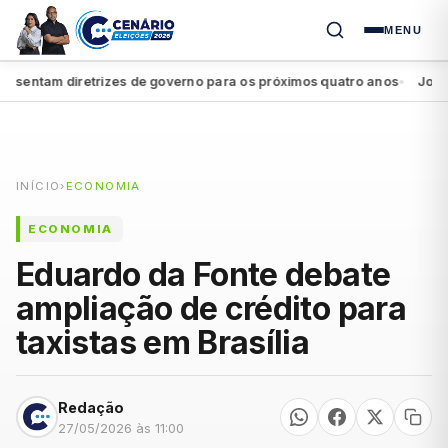
MENU
entam diretrizes de governo para os próximos quatro anos
João Cam
●
INÍCIO
›
ECONOMIA
ECONOMIA
Eduardo da Fonte debate
ampliação de crédito para
taxistas em Brasília
Redação
27/05/2026 às 11:00