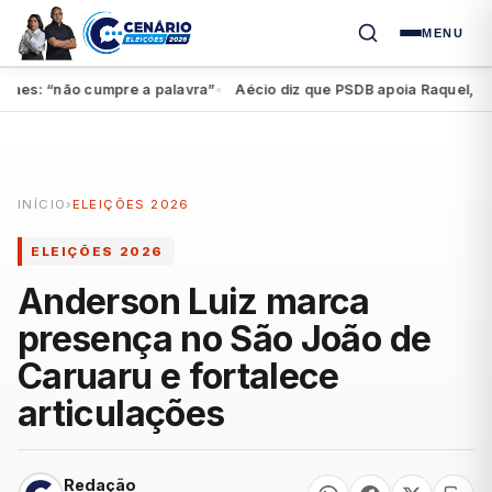
MENU
s: “não cumpre a palavra”
Aécio diz que PSDB apoia Raquel, mas fe
●
INÍCIO
›
ELEIÇÕES 2026
ELEIÇÕES 2026
Anderson Luiz marca
presença no São João de
Caruaru e fortalece
articulações
Redação