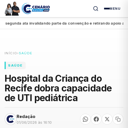
MENU
gunda ata invalidando parte da convenção e retirando apoio a Raque
INÍCIO
›
SAÚDE
SAÚDE
Hospital da Criança do
Recife dobra capacidade
de UTI pediátrica
Redação
01/06/2026 às 16:10