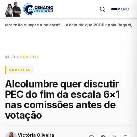
MENU
s: “não cumpre a palavra”
Aécio diz que PSDB apoia Raquel, mas fe
●
INÍCIO
›
BRASÍLIA
BRASÍLIA
Alcolumbre quer discutir
PEC do fim da escala 6×1
nas comissões antes de
votação
Victória Oliveira