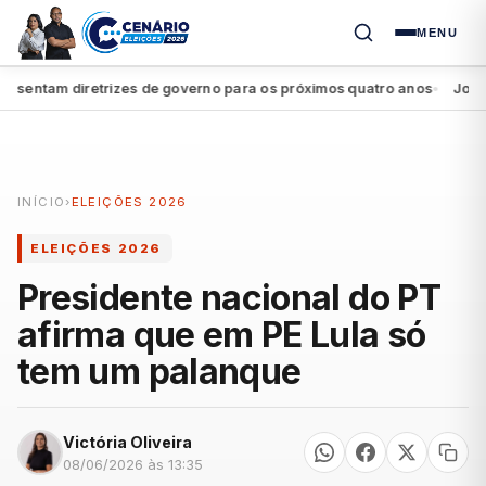
MENU
entam diretrizes de governo para os próximos quatro anos
João Cam
●
INÍCIO
›
ELEIÇÕES 2026
ELEIÇÕES 2026
Presidente nacional do PT
afirma que em PE Lula só
tem um palanque
Victória Oliveira
08/06/2026 às 13:35