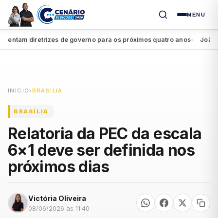
MENU
ntam diretrizes de governo para os próximos quatro anos
João Camp
●
INÍCIO
›
BRASÍLIA
BRASÍLIA
Relatoria da PEC da escala
6×1 deve ser definida nos
próximos dias
Victória Oliveira
08/06/2026 às 11:40