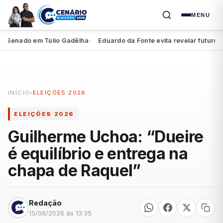
MENU
Senado em Túlio Gadêlha
Eduardo da Fonte evita revelar futuro de M
●
INÍCIO
›
ELEIÇÕES 2026
ELEIÇÕES 2026
Guilherme Uchoa: “Dueire
é equilíbrio e entrega na
chapa de Raquel”
Redação
15/06/2026 às 13:35