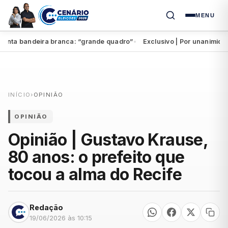
MENU
ta bandeira branca: “grande quadro”
Exclusivo | Por unanimidade,
●
INÍCIO
›
OPINIÃO
OPINIÃO
Opinião | Gustavo Krause,
80 anos: o prefeito que
tocou a alma do Recife
Redação
19/06/2026 às 10:15