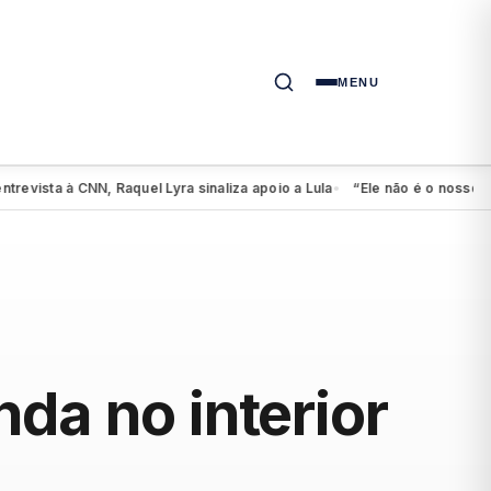
MENU
sta à CNN, Raquel Lyra sinaliza apoio a Lula
“Ele não é o nosso candid
●
da no interior