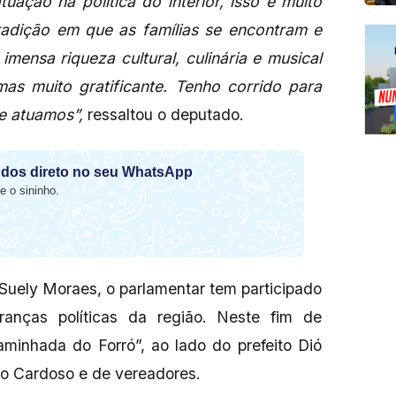
uação na política do interior, isso é muito
adição em que as famílias se encontram e
mensa riqueza cultural, culinária e musical
as muito gratificante. Tenho corrido para
de atuamos”,
ressaltou o deputado.
dos direto no seu WhatsApp
e o sininho.
uely Moraes, o parlamentar tem participado
ranças políticas da região. Neste fim de
aminhada do Forró”, ao lado do prefeito Dió
lio Cardoso e de vereadores.