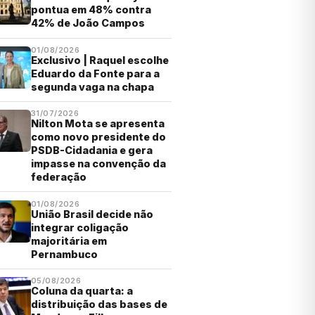
pontua em 48% contra
42% de João Campos
01/08/2026
Exclusivo | Raquel escolhe
Eduardo da Fonte para a
segunda vaga na chapa
31/07/2026
Nilton Mota se apresenta
como novo presidente do
PSDB-Cidadania e gera
impasse na convenção da
federação
01/08/2026
União Brasil decide não
integrar coligação
majoritária em
Pernambuco
05/08/2026
Coluna da quarta: a
distribuição das bases de