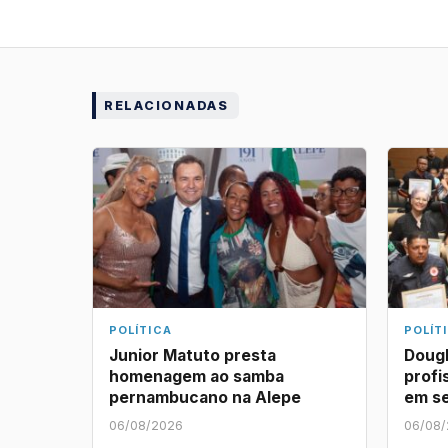
RELACIONADAS
POLÍTICA
POLÍT
Junior Matuto presta
Dougl
homenagem ao samba
profi
pernambucano na Alepe
em s
06/08/2026
06/08