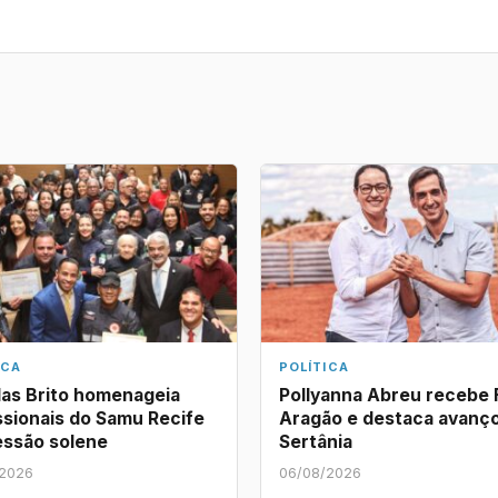
ICA
POLÍTICA
as Brito homenageia
Pollyanna Abreu recebe 
ssionais do Samu Recife
Aragão e destaca avanç
essão solene
Sertânia
/2026
06/08/2026