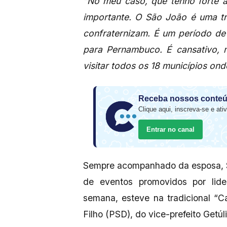
“No meu caso, que tenho forte at
importante. O São João é uma tr
confraternizam. É um período de i
para Pernambuco. É cansativo, m
visitar todos os 18 municípios on
Receba nossos conteú
Clique aqui, inscreva-se e ativ
Entrar no canal
Sempre acompanhado da esposa, S
de eventos promovidos por lide
semana, esteve na tradicional “C
Filho (PSD), do vice-prefeito Getú