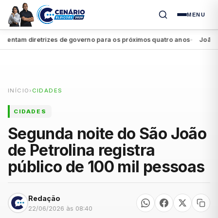
MENU
ntam diretrizes de governo para os próximos quatro anos
João Camp
●
INÍCIO
›
CIDADES
CIDADES
Segunda noite do São João
de Petrolina registra
público de 100 mil pessoas
Redação
22/06/2026 às 08:40