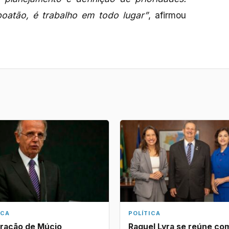
atão, é trabalho em todo lugar”
, afirmou
ICA
POLÍTICA
ração de Múcio
Raquel Lyra se reúne co