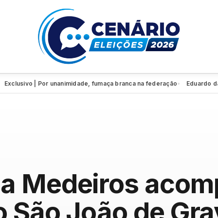
sivo | Por unanimidade, fumaça branca na federação
Eduardo da Fonte 
●
éa Medeiros aco
o São João de Gr