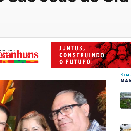
EM 
MAI