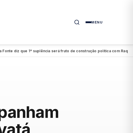
MENU
diz que 1ª suplência será fruto de construção política com Raquel
Cir
●
mpanham
avatá