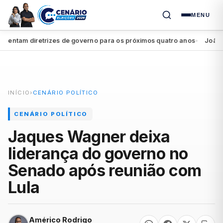
MENU
ntam diretrizes de governo para os próximos quatro anos
João Camp
●
INÍCIO
›
CENÁRIO POLÍTICO
CENÁRIO POLÍTICO
Jaques Wagner deixa
liderança do governo no
Senado após reunião com
Lula
Américo Rodrigo