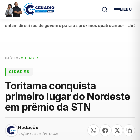
MENU
ntam diretrizes de governo para os próximos quatro anos
João Camp
●
INÍCIO
›
CIDADES
CIDADES
Toritama conquista
primeiro lugar do Nordeste
em prêmio da STN
Redação
25/06/2026 às 13:45