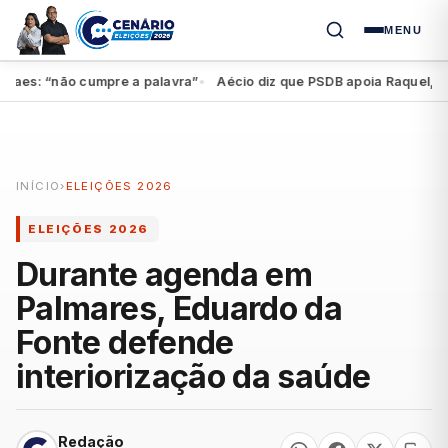
MENU
es: “não cumpre a palavra”
Aécio diz que PSDB apoia Raquel, mas f
●
INÍCIO
›
ELEIÇÕES 2026
ELEIÇÕES 2026
Durante agenda em
Palmares, Eduardo da
Fonte defende
interiorização da saúde
Redação