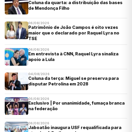
Coluna da quarta: a distribuição das bases
de Mendonça Filho
06/08/2026
Patrimônio de João Campos é oito vezes
maior que o declarado por Raquel Lyra no
TSE
06/08/2026
Em entrevista à CNN, Raquel Lyra sinaliza
apoio a Lula
04/08/2026
Coluna da terça: Miguel se preserva para
disputar Petrolina em 2028
05/08/2026
Exclusivo | Por unanimidade, fumaça branca
na federação
06/08/2026
Jaboatão inaugura USF requalificada para