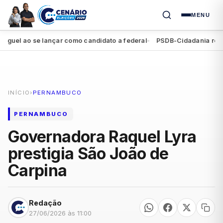
MENU
l ao se lançar como candidato a federal
PSDB-Cidadania registra 
●
INÍCIO
›
PERNAMBUCO
PERNAMBUCO
Governadora Raquel Lyra
prestigia São João de
Carpina
Redação
27/06/2026 às 11:00