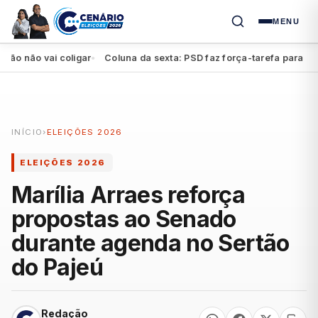
MENU
não vai coligar
Coluna da sexta: PSD faz força-tarefa para impulsi
●
INÍCIO
›
ELEIÇÕES 2026
ELEIÇÕES 2026
Marília Arraes reforça
propostas ao Senado
durante agenda no Sertão
do Pajeú
Redação