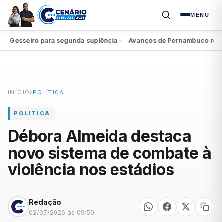
MENU
 Gesseiro para segunda suplência
Avanços de Pernambuco repercu
●
INÍCIO
›
POLÍTICA
POLÍTICA
Débora Almeida destaca
novo sistema de combate à
violência nos estádios
Redação
02/07/2026 às 09:50