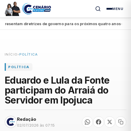
MENU
esentam diretrizes de governo para os próximos quatro anos
João 
●
INÍCIO
›
POLÍTICA
POLÍTICA
Eduardo e Lula da Fonte
participam do Arraiá do
Servidor em Ipojuca
Redação
02/07/2026 às 07:15