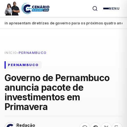
MENU
 apresentam diretrizes de governo para os próximos quatro anos
Jo
●
INÍCIO
›
PERNAMBUCO
PERNAMBUCO
Governo de Pernambuco
anuncia pacote de
investimentos em
Primavera
Redação