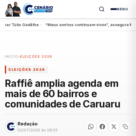
MENU
r Túlio Gadêlha
“Meus sonhos continuam vivos”, assegura Miguel a
●
INÍCIO
›
ELEIÇÕES 2026
ELEIÇÕES 2026
Raffiê amplia agenda em
mais de 60 bairros e
comunidades de Caruaru
Redação
02/07/2026 às 08:55