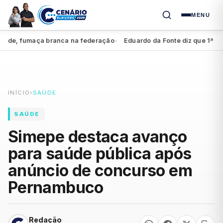
MENU
e, fumaça branca na federação
Eduardo da Fonte diz que 1ª suplênc
●
INÍCIO
›
SAÚDE
SAÚDE
Simepe destaca avanço
para saúde pública após
anúncio de concurso em
Pernambuco
Redação