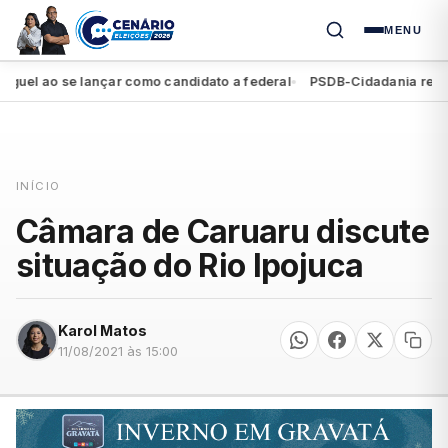
MENU
l ao se lançar como candidato a federal
PSDB-Cidadania registra 
●
INÍCIO
Câmara de Caruaru discute
situação do Rio Ipojuca
Karol Matos
11/08/2021 às 15:00