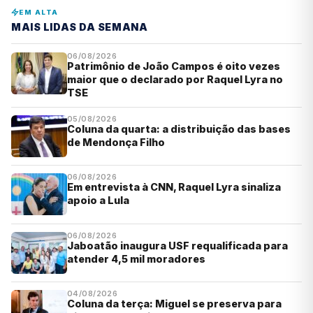
EM ALTA
MAIS LIDAS DA SEMANA
06/08/2026
Patrimônio de João Campos é oito vezes
maior que o declarado por Raquel Lyra no
TSE
05/08/2026
Coluna da quarta: a distribuição das bases
de Mendonça Filho
06/08/2026
Em entrevista à CNN, Raquel Lyra sinaliza
apoio a Lula
06/08/2026
Jaboatão inaugura USF requalificada para
atender 4,5 mil moradores
04/08/2026
Coluna da terça: Miguel se preserva para