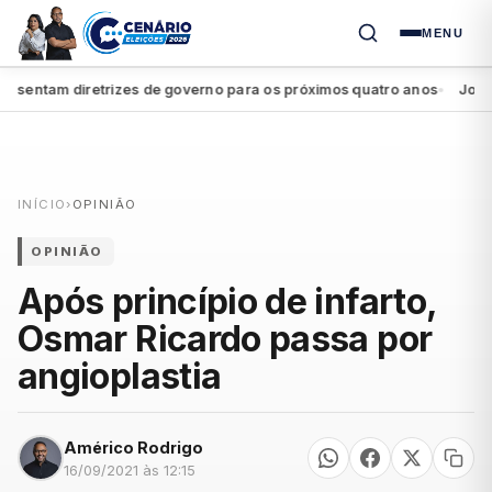
MENU
sentam diretrizes de governo para os próximos quatro anos
João C
●
INÍCIO
›
OPINIÃO
OPINIÃO
Após princípio de infarto,
Osmar Ricardo passa por
angioplastia
Américo Rodrigo
16/09/2021 às 12:15