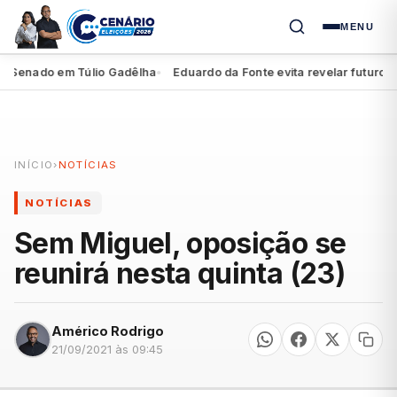
MENU
Senado em Túlio Gadêlha
Eduardo da Fonte evita revelar futuro de M
●
INÍCIO
›
NOTÍCIAS
NOTÍCIAS
Sem Miguel, oposição se
reunirá nesta quinta (23)
Américo Rodrigo
21/09/2021 às 09:45