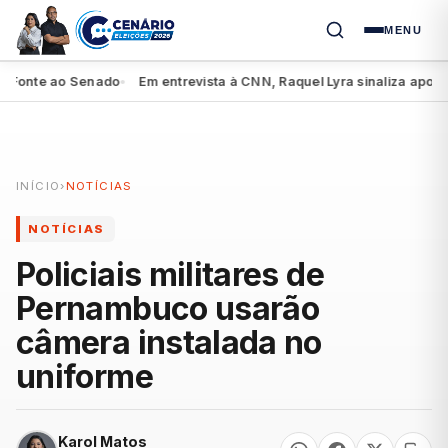
MENU
nte ao Senado
Em entrevista à CNN, Raquel Lyra sinaliza apoio a Lu
●
INÍCIO
›
NOTÍCIAS
NOTÍCIAS
Policiais militares de
Pernambuco usarão
câmera instalada no
uniforme
Karol Matos