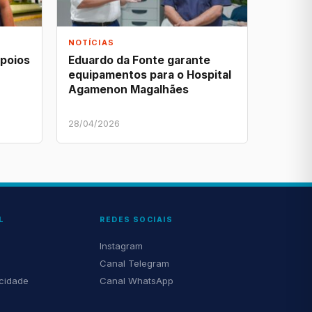
NOTÍCIAS
apoios
Eduardo da Fonte garante
equipamentos para o Hospital
Agamenon Magalhães
28/04/2026
L
REDES SOCIAIS
Instagram
Canal Telegram
acidade
Canal WhatsApp