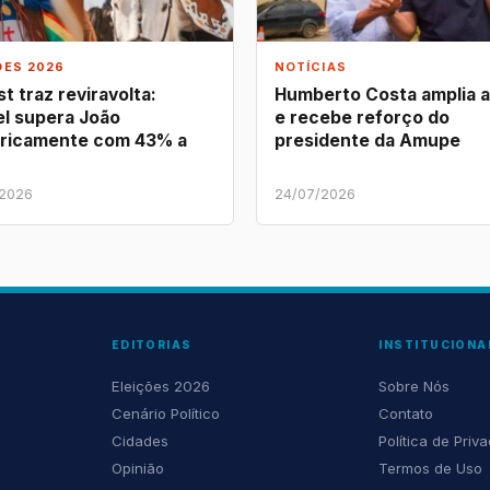
ÕES 2026
NOTÍCIAS
t traz reviravolta:
Humberto Costa amplia 
l supera João
e recebe reforço do
ricamente com 43% a
presidente da Amupe
/2026
24/07/2026
EDITORIAS
INSTITUCIONA
Eleições 2026
Sobre Nós
Cenário Político
Contato
Cidades
Política de Priv
Opinião
Termos de Uso