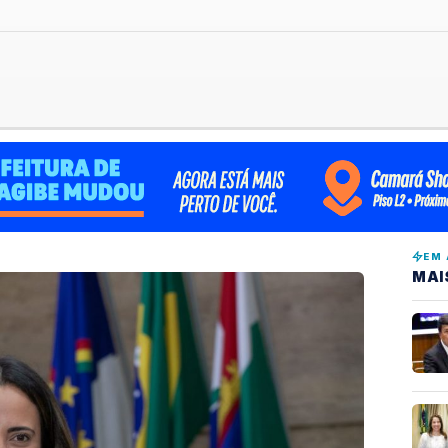
EM 
MAI