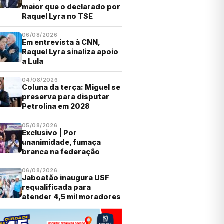
maior que o declarado por
Raquel Lyra no TSE
06/08/2026
Em entrevista à CNN,
Raquel Lyra sinaliza apoio
a Lula
04/08/2026
Coluna da terça: Miguel se
preserva para disputar
Petrolina em 2028
05/08/2026
Exclusivo | Por
unanimidade, fumaça
branca na federação
06/08/2026
Jaboatão inaugura USF
requalificada para
atender 4,5 mil moradores