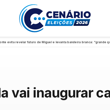
vita revelar futuro de Miguel e levanta bandeira branca: “grande quadro
la vai inaugurar 