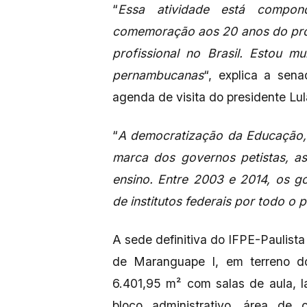
“
Essa atividade está compo
comemoração aos 20 anos do prog
profissional no Brasil. Estou m
pernambucanas
“, explica a sen
agenda de visita do presidente L
“
A democratização da Educação,
marca dos governos petistas, a
ensino. Entre 2003 e 2014, os g
de institutos federais por todo o p
A sede definitiva do IFPE-Paulist
de Maranguape I, em terreno d
6.401,95 m² com salas de aula, lab
bloco administrativo, área de 