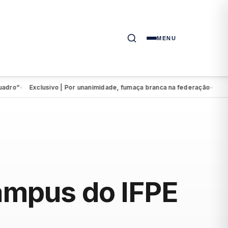
MENU
”
Exclusivo | Por unanimidade, fumaça branca na federação
Eduardo 
●
●
campus do IFPE