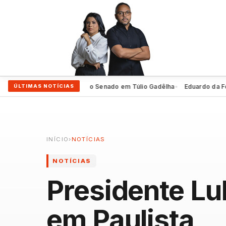
eiro oficializa 2º voto ao Senado em Túlio Gadêlha
Eduardo da Fonte e
ÚLTIMAS NOTÍCIAS
●
INÍCIO
›
NOTÍCIAS
NOTÍCIAS
Presidente Lu
em Paulista