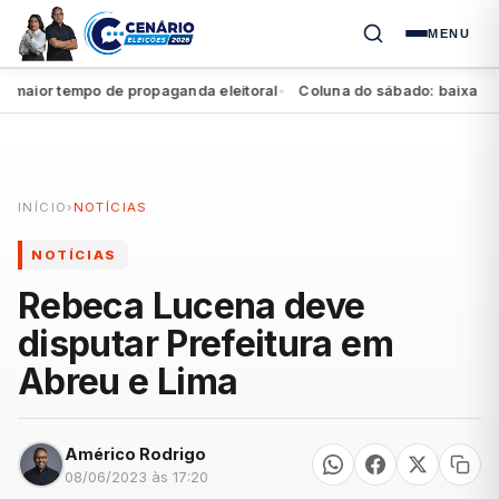
MENU
or tempo de propaganda eleitoral
Coluna do sábado: baixa no Agr
●
INÍCIO
›
NOTÍCIAS
NOTÍCIAS
Rebeca Lucena deve
disputar Prefeitura em
Abreu e Lima
Américo Rodrigo
08/06/2023 às 17:20