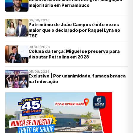
majoritária em Pernambuco
06/08/2026
Patrimônio de João Campos é oito vezes
maior que o declarado por Raquel Lyra no
TSE
04/08/2026
Coluna da terça: Miguel se preserva para
disputar Petrolina em 2028
05/08/2026
Exclusivo | Por unanimidade, fumaça branca
na federação