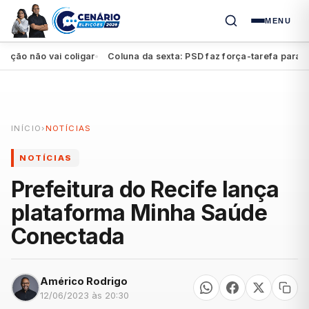
MENU
o não vai coligar
Coluna da sexta: PSD faz força-tarefa para impu
●
INÍCIO
›
NOTÍCIAS
NOTÍCIAS
Prefeitura do Recife lança
plataforma Minha Saúde
Conectada
Américo Rodrigo
12/06/2023 às 20:30