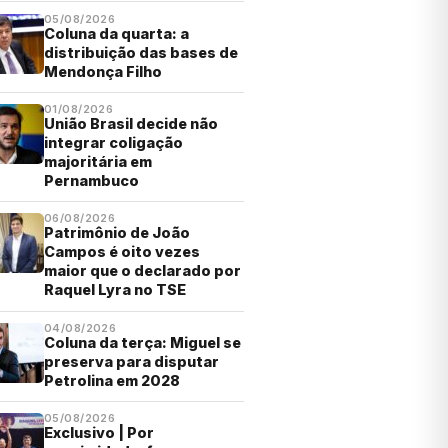
05/08/2026
Coluna da quarta: a
distribuição das bases de
Mendonça Filho
01/08/2026
União Brasil decide não
integrar coligação
majoritária em
Pernambuco
06/08/2026
Patrimônio de João
Campos é oito vezes
maior que o declarado por
Raquel Lyra no TSE
04/08/2026
Coluna da terça: Miguel se
preserva para disputar
Petrolina em 2028
05/08/2026
Exclusivo | Por