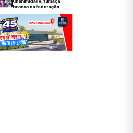
unanimidade, fumaça
branca na federação