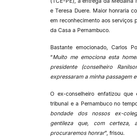
(TCE-PE), a entrega da Medalha N
e Teresa Duere. Maior honraria c
em reconhecimento aos serviços p
da Casa a Pernambuco.
Bastante emocionado, Carlos P
“
Muito me emociona esta homen
presidente (conselheiro Ranil
expressaram a minha passagem e 
O ex-conselheiro enfatizou que
tribunal e a Pernambuco no temp
bondade dos nossos ex-coleg
gentileza que, com certeza,
procuraremos honrar
”, frisou.