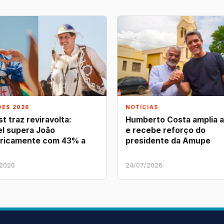
ÕES 2026
NOTÍCIAS
t traz reviravolta:
Humberto Costa amplia 
l supera João
e recebe reforço do
ricamente com 43% a
presidente da Amupe
/2026
24/07/2026