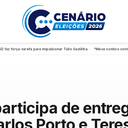
orça-tarefa para impulsionar Túlio Gadêlha
“Meus sonhos continuam vi
●
participa de entre
rlos Porto e Tere