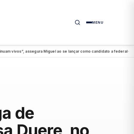
MENU
vos”, assegura Miguel ao se lançar como candidato a federal
PSDB-Ci
●
ga de
sa Duere, no