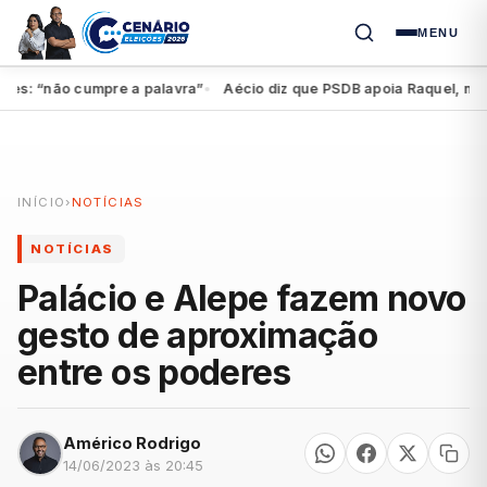
MENU
 “não cumpre a palavra”
Aécio diz que PSDB apoia Raquel, mas fede
●
INÍCIO
›
NOTÍCIAS
NOTÍCIAS
Palácio e Alepe fazem novo
gesto de aproximação
entre os poderes
Américo Rodrigo
14/06/2023 às 20:45