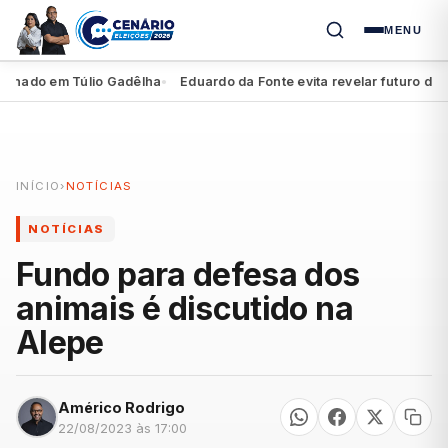
MENU
ado em Túlio Gadêlha
Eduardo da Fonte evita revelar futuro de Migu
●
INÍCIO
›
NOTÍCIAS
NOTÍCIAS
Fundo para defesa dos
animais é discutido na
Alepe
Américo Rodrigo
22/08/2023 às 17:00