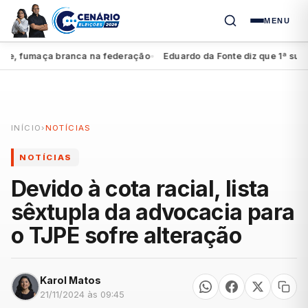
MENU
 fumaça branca na federação
Eduardo da Fonte diz que 1ª suplência
●
INÍCIO
›
NOTÍCIAS
NOTÍCIAS
Devido à cota racial, lista
sêxtupla da advocacia para
o TJPE sofre alteração
Karol Matos
21/11/2024 às 09:45