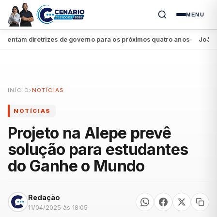
MENU
tam diretrizes de governo para os próximos quatro anos
João Camp
●
INÍCIO
›
NOTÍCIAS
NOTÍCIAS
Projeto na Alepe prevê
solução para estudantes
do Ganhe o Mundo
Redação
11/04/2025 às 18:05