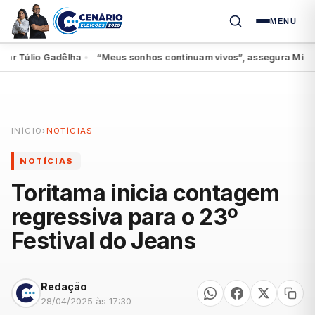
MENU
 Túlio Gadêlha
“Meus sonhos continuam vivos”, assegura Miguel ao
●
INÍCIO
›
NOTÍCIAS
NOTÍCIAS
Toritama inicia contagem
regressiva para o 23º
Festival do Jeans
Redação
28/04/2025 às 17:30