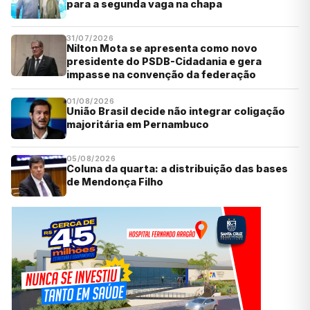
para a segunda vaga na chapa
31/07/2026
Nilton Mota se apresenta como novo
presidente do PSDB-Cidadania e gera
impasse na convenção da federação
01/08/2026
União Brasil decide não integrar coligação
majoritária em Pernambuco
05/08/2026
Coluna da quarta: a distribuição das bases
de Mendonça Filho