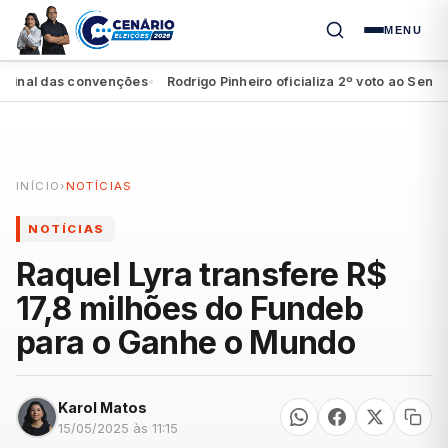
MENU
nal das convenções
Rodrigo Pinheiro oficializa 2º voto ao Senado e
●
INÍCIO
›
NOTÍCIAS
NOTÍCIAS
Raquel Lyra transfere R$
17,8 milhões do Fundeb
para o Ganhe o Mundo
Karol Matos
15/05/2025 às 11:15